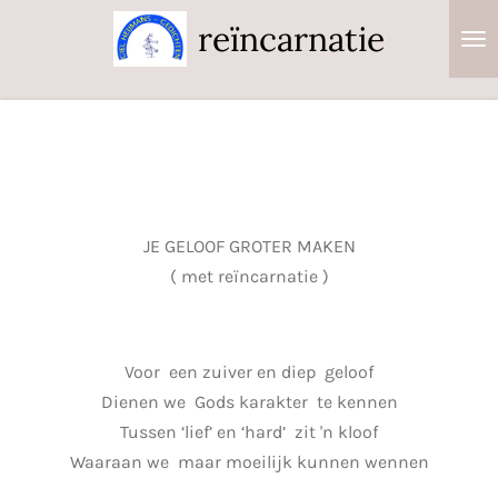
Ga
reïncarnatie
direct
naar
de
hoofdinhoud
JE GELOOF GROTER MAKEN
( met reïncarnatie )
Voor een zuiver en diep geloof
Dienen we Gods karakter te kennen
Tussen ‘lief’ en ‘hard’ zit 'n kloof
Waaraan we maar moeilijk kunnen wennen