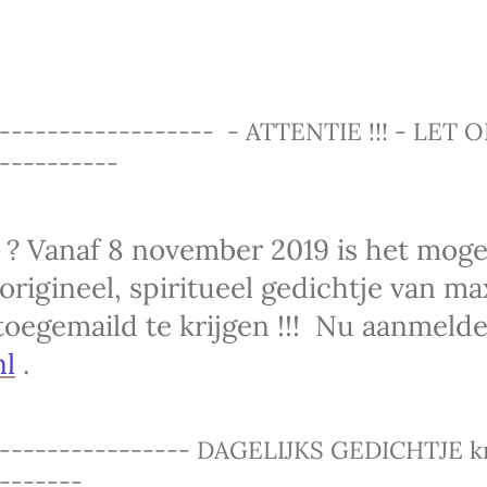
------------------ - ATTENTIE !!! - LET OP
----------
l ? Vanaf 8 november 2019 is het moge
origineel, spiritueel gedichtje van ma
 toegemaild te krijgen !!! Nu aanmelde
nl
.
----------------- DAGELIJKS GEDICHTJE kr
-------