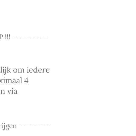
 !!! ----------
lijk om iedere
ximaal 4
n via
ijgen ---------