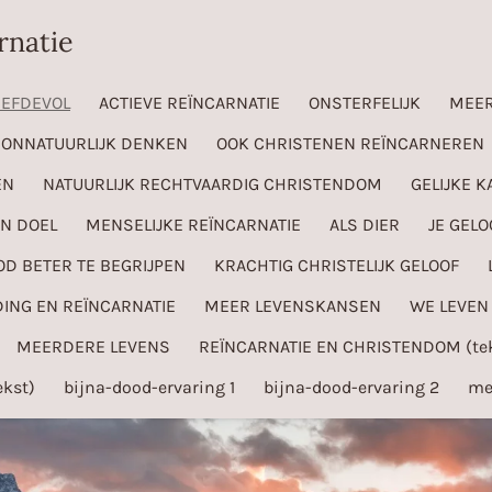
rnatie
IEFDEVOL
ACTIEVE REÏNCARNATIE
ONSTERFELIJK
MEER
ONNATUURLIJK DENKEN
OOK CHRISTENEN REÏNCARNEREN
EN
NATUURLIJK RECHTVAARDIG CHRISTENDOM
GELIJKE 
EN DOEL
MENSELIJKE REÏNCARNATIE
ALS DIER
JE GEL
D BETER TE BEGRIJPEN
KRACHTIG CHRISTELIJK GELOOF
ING EN REÏNCARNATIE
MEER LEVENSKANSEN
WE LEVEN
MEERDERE LEVENS
REÏNCARNATIE EN CHRISTENDOM (tek
kst)
bijna-dood-ervaring 1
bijna-dood-ervaring 2
me