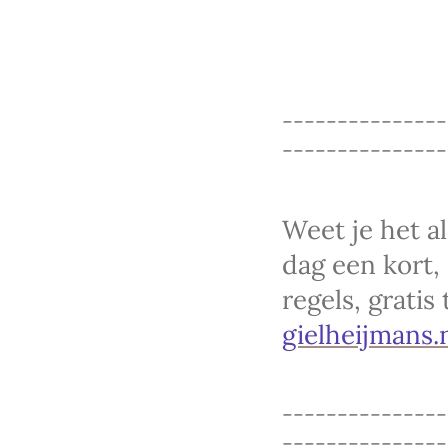
---------------
---------------
Weet je het a
dag een kort, 
regels, gratis
gielheijmans.
--------------
---------------