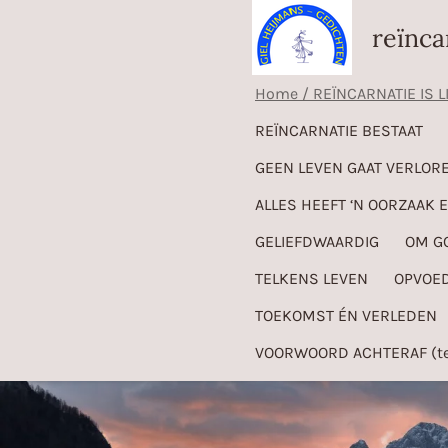
Ga
reïnca
direct
naar
Home / REÏNCARNATIE IS L
de
REÏNCARNATIE BESTAAT
hoofdinhoud
GEEN LEVEN GAAT VERLOR
ALLES HEEFT ‘N OORZAAK 
GELIEFDWAARDIG
OM GO
TELKENS LEVEN
OPVOED
TOEKOMST ÉN VERLEDEN
VOORWOORD ACHTERAF (te